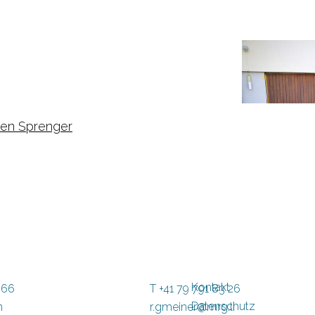
hen
Sprenger
Kontakt
 66
T +41 79 791 83 26
Datenschutz
n
r.gmeiner@mrg.li